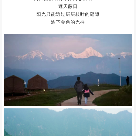
这里森林覆盖率高达85%
高大挺拔的树木如同忠诚的卫士
遮天蔽日
阳光只能透过
层层枝叶的缝隙
洒下金色的光柱