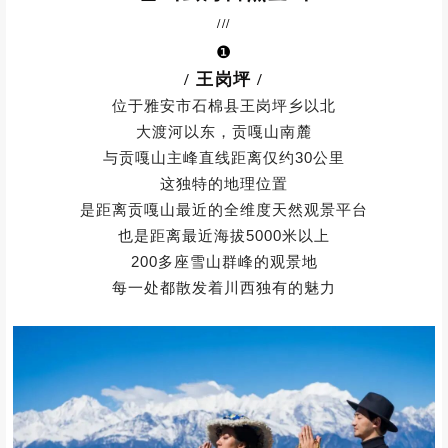
PART
01
全景视觉盛宴
雪山云海日照金山
///
❶
/ 王岗坪
/
位于雅安市石棉县王岗坪乡以北
大渡河以东，贡嘎山南麓
与贡嘎山主峰直线距离仅约30公里
这独特的地理位置
是距离贡嘎山最近的全维度天然观景平台
也是距离最近海拔5000米以上
200多座雪山群峰的观景地
每一处都散发着川西独有的魅力