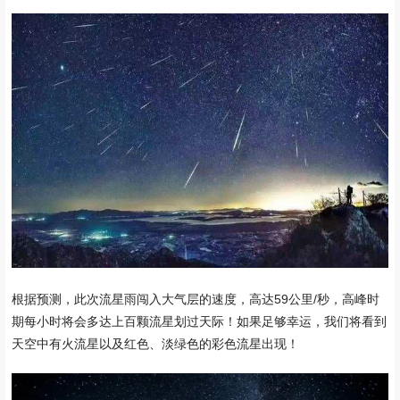
根据预测，此次流星雨闯入大气层的速度，高达59公里/秒，高峰时
期每小时将会多达上百颗流星划过天际！如果足够幸运，我们将看到
天空中有火流星以及红色、淡绿色的彩色流星出现！