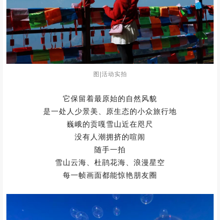
图|活动实拍
它保留着最原始的自然风貌
是一处人少景美、原生态的小众旅行地
巍峨的贡嘎雪山近在咫尺
没有人潮拥挤的喧闹
随手一拍
雪山云海、杜鹃花海、浪漫星空
每一帧画面都能惊艳朋友圈