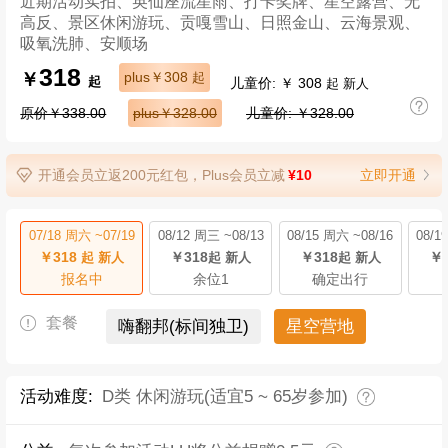
近期活动实拍、英仙座流星雨、打卡奖牌、星空露营、无
高反、景区休闲游玩、贡嘎雪山、日照金山、云海景观、
吸氧洗肺、安顺场
318
￥
plus￥308
起
儿童价: ￥ 308
起
起 新人
原价￥338.00
plus￥328.00
儿童价: ￥328.00
开通会员立返200元红包，Plus会员立减
¥10
立即开通
07/18 周六 ~07/19
08/12 周三 ~08/13
08/15 周六 ~08/16
08/1
￥318
￥318
￥318
￥3
起 新人
起 新人
起 新人
报名中
余位1
确定出行
套餐
嗨翻邦(标间独卫)
星空营地
活动难度:
D类 休闲游玩(适宜5 ~ 65岁参加)