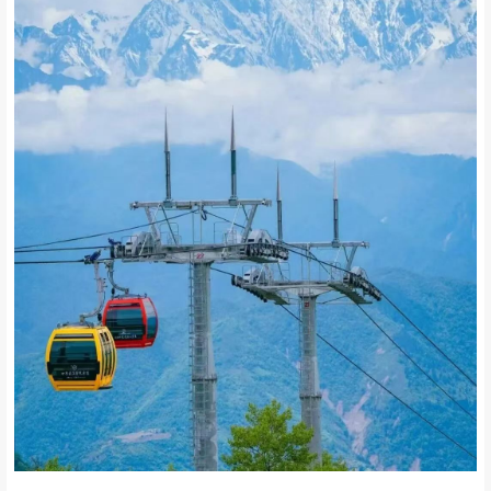
/ 云端索道
/
最令人期待的莫过于
号称 “四川高差最大” 的索道
全长3500m
凭借着惊人的垂直落差
20min就能轻松抵达绝佳的观景位置
直面贡嘎雪山群
一种会当凌绝顶的豪情油然而生