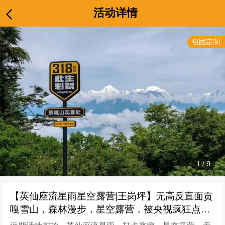
活动详情
包团定制
1
/
9
【英仙座流星雨星空露营|王岗坪】无高反直面贡
嘎雪山，森林漫步，星空露营，被央视疯狂点赞
的秘境