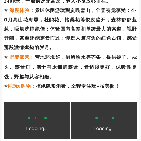
2400米，一般情况无高反，老人小孩放心前往。
景
区休闲游玩观贡嘎雪山，全景视觉享受；4-
⭐
深度体验：
9月高山花海季，杜鹃花、格桑花等依次盛开，森林郁郁葱
葱，吸氧洗肺绝佳；体验国内高差和单跨最大的索道，视野
开阔，甚至还能穿云而过；
慢逛大渡河边的红色古镇，感受
那段激情燃烧的岁月。
⭐
营
地环境好，厕所热水等齐备，提供被子、枕
野奢露营：
头、露营灯，属于有床铺的露营，舒适度更好，保暖性更
强，野趣与从容相融。
⭐
拒绝隐形消费，全程专注玩+拍美照！
纯玩0购物：