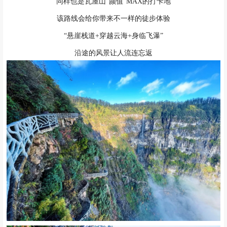
同样也是瓦屋山“颜值”MAX的打卡地
该路线会给你带来不一样的徒步体验
“悬崖栈道+穿越云海+身临飞瀑”
沿途的风景让人流连忘返