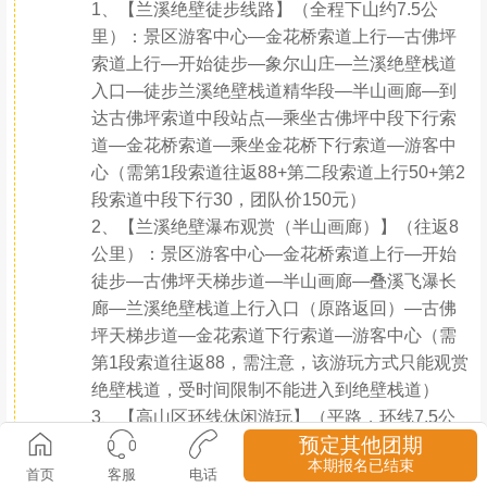
行程安排
Day.1（06月10日）成都—洪雅—瓦屋山
全天
早上集合点准时出发，车上领队组织大家相互认
识，讲解行程安排及注意事项，一路欢声笑语，
预计11点左右到达瓦屋山景区，身临其境的绝美
世界，欣赏美轮美奂的桌山美景，异常美丽，苔
藓点缀其中，顿生一片生机，心旷神怡…随后进
入景区，景区游玩方式可分为4种：
1、【兰溪绝壁徒步线路】（全程下山约7.5公
预定其他团期
里）：景区游客中心—金花桥索道上行—古佛坪
本期报名已结束
首页
客服
电话
索道上行—开始徒步—象尔山庄—兰溪绝壁栈道