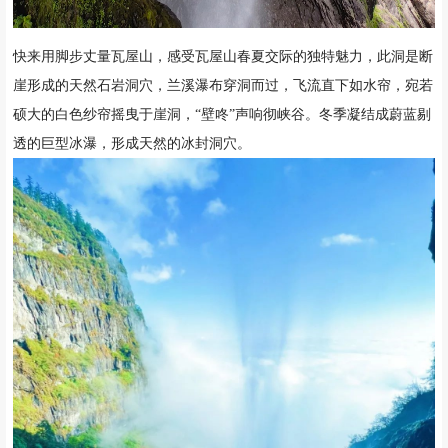
快来用脚步丈量瓦屋山，感受瓦屋山春夏交际的独特魅力，
此洞是断
崖形成的天然石岩洞穴，兰溪瀑布穿洞而过，飞流直下如水帘，宛若
硕大的白色纱帘摇曳于崖洞，“壁咚”声响彻峡谷。冬季凝结成蔚蓝剔
透的巨型冰瀑，形成天然的冰封洞穴。