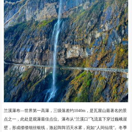
兰溪瀑布—世界第一高瀑，三级落差约1040m，是瓦屋山最著名的景
点之一，此处是观瀑最佳点位。瀑布从“兰溪口”飞流直下穿过巍峨崖
壁，形成缕缕细丝银线，激起阵阵滔天水雾，宛如“人间仙境”。冬季