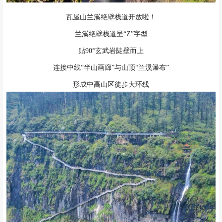
瓦屋山兰溪绝壁栈道开放啦！
兰溪绝壁栈道呈“Z”字型
贴90°玄武岩陡壁而上
连接中线“半山画廊”与山顶“兰溪瀑布”
形成中高山区徒步大环线