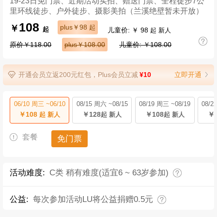
19-23日免门票、近期活动实拍、赠送门票、全程徒步7公
里环线徒步、户外徒步、摄影美拍（兰溪绝壁暂未开放）
108
￥
plus￥98
起
儿童价: ￥ 98
起
起 新人
原价￥118.00
plus￥108.00
儿童价: ￥108.00
开通会员立返200元红包，Plus会员立减
¥10
立即开通
06/10 周三 ~06/10
08/15 周六 ~08/15
08/19 周三 ~08/19
08/2
￥108
￥128
￥108
￥1
起 新人
起 新人
起 新人
套餐
免门票
活动难度:
C类 稍有难度(适宜6 ~ 63岁参加)
公益:
每次参加活动LU将公益捐赠0.5元