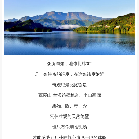
众所周知，地球北纬30°
是一条神奇的维度，在这条纬度附近
奇观绝景比比皆是
瓦屋山-兰溪绝壁栈道、半山画廊
集雄、险、奇、秀
宏伟壮观的天然绝壁
也只有你亲临现场
才能感受到那种胆颤心惊飞一般的体验