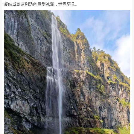
凝结成蔚蓝剔透的巨型冰瀑，世界罕见。