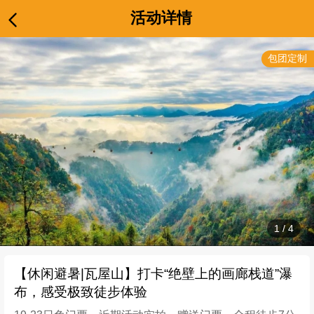
活动详情
包团定制
1
/
4
【休闲避暑|瓦屋山】打卡“绝壁上的画廊栈道”瀑
布，感受极致徒步体验