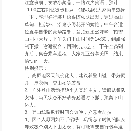
注意事项，发放小奖品，一路欢声笑语，预计
11:00左右到达徒步起点，领队组织大家简单热身
一下，整理好行装开始跟随领队出发，穿过高山
草甸、杜鹃林，沿途小野花开的娇艳，中午合适
位置享自带的豪华路餐，登顶遥望幺妹峰，拍雪
山同框大片，下午关门下山时间为14:30，到点强
制下撤，谢谢配合，回到徒步起点，下午全员到
齐后，集合乘车返程，大家相互分享美照，结束
愉快的一天。
特别提示：
1、高原地区天气变化大，建议着登山鞋、带好雨
具、厚衣物、登山杖等装备；
2、户外登山活动拒绝个人英雄主义，请服从领队
安排，当天状态不好请务必适时下撤，预留下山
体力。
3、登山线路返程时间会偏晚，介意者勿拍。
4、因个人原因如不听招呼，玩得忘了时间的队友
导致极个别人下山太晚，有可能需要自行包车返