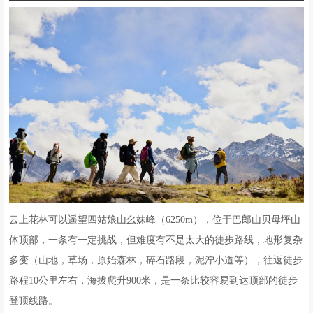
云上花林可以遥望四姑娘山幺妹峰（6250m），位于巴郎山贝母坪山
体顶部，一条有一定挑战，但难度有不是太大的徒步路线，地形复杂
多变（山地，草场，原始森林，碎石路段，泥泞小道等），往返徒步
路程10公里左右，海拔爬升900米，是一条比较容易到达顶部的徒步
登顶线路。