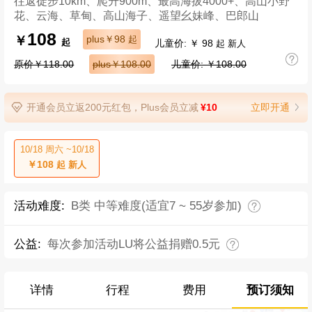
往返徒步10km、爬升900m、最高海拔4000+、高山小野
花、云海、草甸、高山海子、遥望幺妹峰、巴郎山
108
￥
plus￥98
起
儿童价: ￥ 98
起
起 新人
原价￥118.00
plus￥108.00
儿童价: ￥108.00
开通会员立返200元红包，Plus会员立减
¥10
立即开通
10/18 周六 ~10/18
￥108
起 新人
活动难度:
B类 中等难度(适宜7 ~ 55岁参加)
公益:
每次参加活动LU将公益捐赠0.5元
详情
行程
费用
预订须知