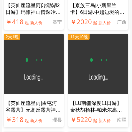
【英仙座流星雨|冶勒湖2
【京族三岛|小斯里兰
日游】玛雅神山情深冶
卡】6日游.中越边境的斯
勒，传唱千年孟获城
里兰卡，不一样的玩法
￥418
￥2020
冕宁
广西
起 新人价
起 新人价
2天1晚
11天10晚
【​英仙座流星雨|孟屯河
【LU南疆深度11日游】
谷露营】无高反露营神仙
金秋胡杨林-帕米尔高
地！雪山星空森林溪流，
原，南疆风光人文一网打
￥318
￥5220
理县
南疆
起 新人价
起 新人价
品尝特色藏式火锅
尽