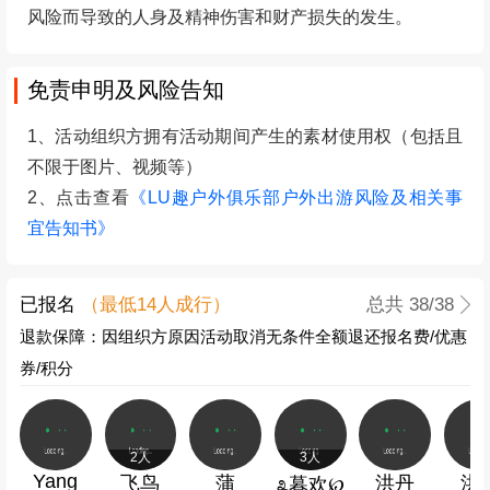
风险而导致的人身及精神伤害和财产损失的发生。
免责申明及风险告知
1、活动组织方拥有活动期间产生的素材使用权（包括且
不限于图片、视频等）
2、点击查看
《LU趣户外俱乐部户外出游风险及相关事
宜告知书》
已报名
（最低
14
人成行）
总共
38
/38
退款保障：因组织方原因活动取消无条件全额退还报名费/优惠
券/积分
2人
3人
Yang
飞鸟
蒲
洪丹
洪
೩暮欢℘