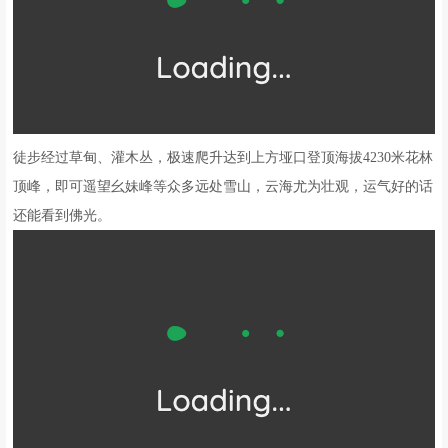
徒步经过草甸、灌木丛，极速爬升达到上方垭口登顶海拔4230米花林
顶峰，即可遥望幺妹峰等众多远处雪山，云海尤为壮观，运气好的话
还能看到佛光。