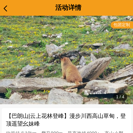
活动详情
包团定制
1
/
4
【巴朗山|云上花林登峰】漫步川西高山草甸，登
顶遥望幺妹峰