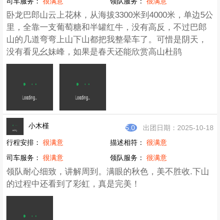
司车服务：
很满意
领队服务：
很满意
卧龙巴郎山云上花林，从海拔3300米到4000米，单边5公
里，全靠一支葡萄糖和半罐红牛，没有高反，不过巴郎
山的几道弯弯上山下山都把我整晕车了。可惜是阴天，
没有看见幺妹峰，如果是春天还能欣赏高山杜鹃
小木槿
5.0
出团日期：2025-10-18
行程安排：
很满意
描述相符：
很满意
司车服务：
很满意
领队服务：
很满意
领队耐心细致，讲解周到。满眼的秋色，美不胜收.下山
的过程中还看到了彩虹，真是完美！