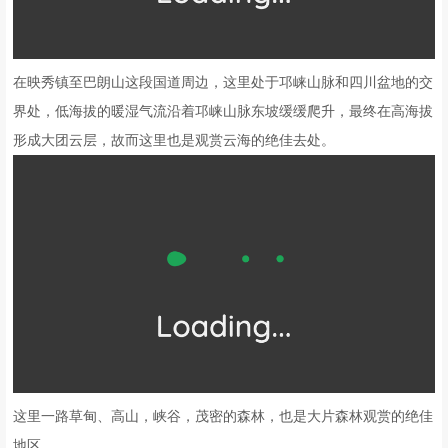
在映秀镇至巴朗山这段国道周边，这里处于邛崃山脉和四川盆地的交
界处，低海拔的暖湿气流沿着邛崃山脉东坡缓缓爬升，最终在高海拔
形成大团云层，故而这里也是观赏云海的绝佳去处。
这里一路草甸、高山，峡谷，茂密的森林，也是大片森林观赏的绝佳
地区。