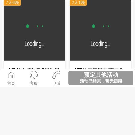
7天6晚
2天1晚
【乌兰布统秋韵7日】日
【英仙座流星雨|夜徒牛
预定其他活动
升月潜，沙湖敖包，神仙
背山】牛背山2026登高，
活动已结束，暂无团期
首页
客服
电话
秋景！
登牛背之巅，解锁最美日
￥3220
￥308
内蒙古
泸定
起 新人价
起 新人价
出云海雪山！
查看更多活动