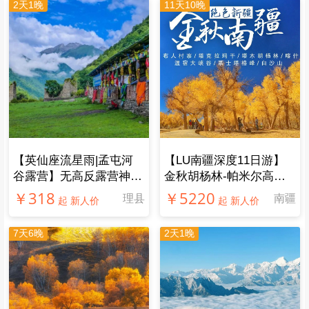
2天1晚
11天10晚
【​英仙座流星雨|孟屯河
【LU南疆深度11日游】
谷露营】无高反露营神仙
金秋胡杨林-帕米尔高
地！雪山星空森林溪流，
原，南疆风光人文一网打
￥318
￥5220
理县
南疆
起 新人价
起 新人价
品尝特色藏式火锅
尽
7天6晚
2天1晚