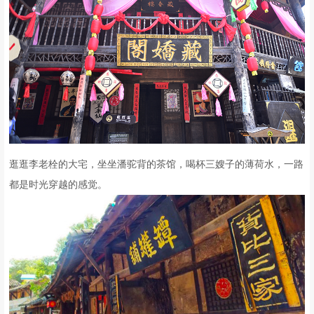
逛逛李老栓的大宅，坐坐潘驼背的茶馆，喝杯三嫂子的薄荷水，一路
都是时光穿越的感觉。