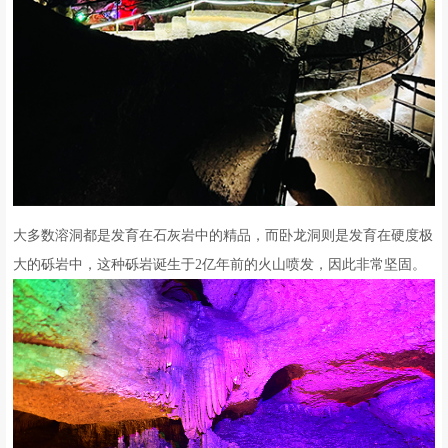
大多数溶洞都是发育在石灰岩中的精品，而卧龙洞则是发育在硬度极
大的砾岩中，这种砾岩诞生于2亿年前的火山喷发，因此非常坚固。