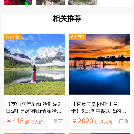
— 相关推荐 —
2天1晚
6天5晚
【英仙座流星雨|冶勒湖2
【京族三岛|小斯里兰
日游】玛雅神山情深冶
卡】6日游.中越边境的斯
勒，传唱千年孟获城
里兰卡，不一样的玩法
￥418
￥2020
冕宁
广西
起 新人价
起 新人价