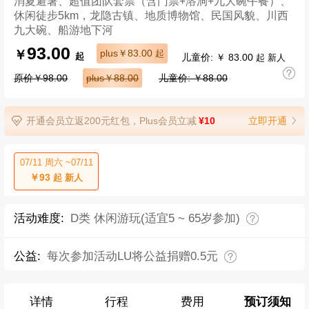
消夏避暑、超值团队套票（含门票+溶洞+九大碗午餐）、
休闲徒步5km，龙隐古镇、地质博物馆、民国风貌、川西
九大碗、船游地下河
93.00
￥
plus￥83.00
起
儿童价: ￥ 83.00
起
起 新人
原价￥98.00
plus￥88.00
儿童价: ￥88.00
开通会员立返200元红包，Plus会员立减
¥10
立即开通
07/11 周六 ~07/11
￥93
起 新人
活动难度:
D类 休闲游玩(适宜5 ~ 65岁参加)
公益:
每次参加活动LU将公益捐赠0.5元
详情
行程
费用
预订须知