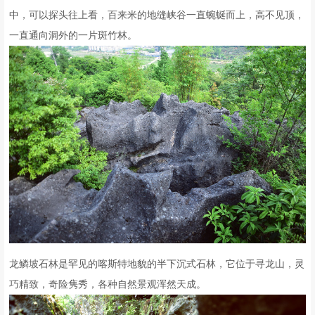
中，可以探头往上看，百来米的地缝峡谷一直蜿蜒而上，高不见顶，
一直通向洞外的一片斑竹林。
龙鳞坡石林是罕见的喀斯特地貌的半下沉式石林，它位于寻龙山，灵
巧精致，奇险隽秀，各种自然景观浑然天成。