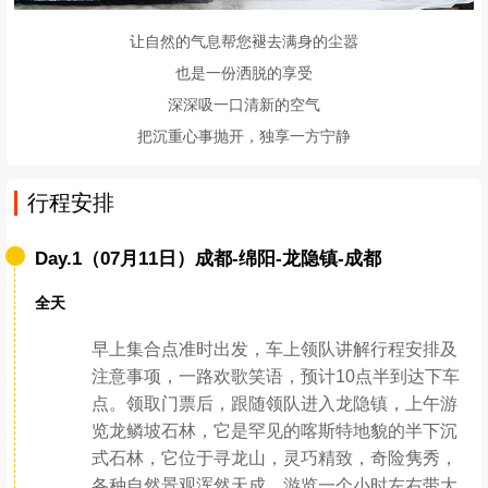
让自然的气息帮您褪去满身的尘嚣
也是一份洒脱的享受
深深吸一口清新的空气
把沉重心事抛开，独享一方宁静
行程安排
Day.1（07月11日）成都-绵阳-龙隐镇-成都
全天
早上集合点准时出发，车上领队讲解行程安排及
注意事项，一路欢歌笑语，预计10点半到达下车
点。领取门票后，跟随领队进入龙隐镇，上午游
览龙鳞坡石林，它是罕见的喀斯特地貌的半下沉
式石林，它位于寻龙山，灵巧精致，奇险隽秀，
各种自然景观浑然天成，游览一个小时左右带大