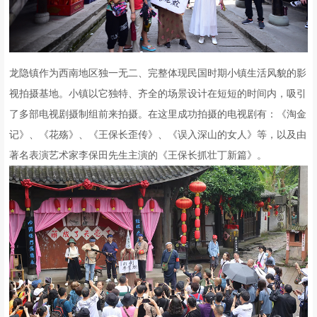
龙隐镇作为西南地区独一无二、完整体现民国时期小镇生活风貌的影
视拍摄基地。小镇以它独特、齐全的场景设计在短短的时间内，吸引
了多部电视剧摄制组前来拍摄。在这里成功拍摄的电视剧有：《淘金
记》、《花殇》、《王保长歪传》、《误入深山的女人》等，以及由
著名表演艺术家李保田先生主演的《王保长抓壮丁新篇》。