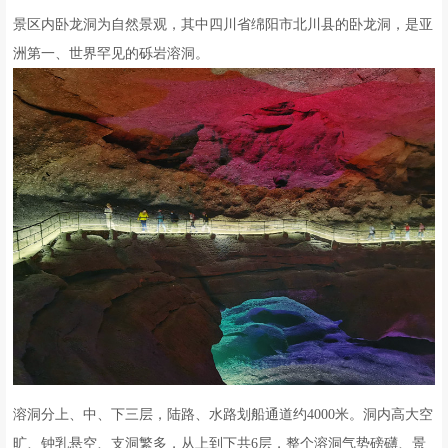
景区内卧龙洞为自然景观，其中四川省绵阳市北川县的卧龙洞，是亚
洲第一、世界罕见的砾岩溶洞。
溶洞分上、中、下三层，陆路、水路划船通道约4000米。洞内高大空
旷、钟乳悬空、支洞繁多，从上到下共6层，整个溶洞气势磅礴、景