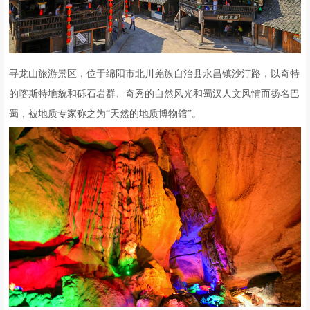
寻龙山旅游景区，位于绵阳市北川羌族自治县永昌镇沙汀路，以奇特
的喀斯特地貌和砾石岩群、奇秀的自然风光和蜀汉人文风情而扬名巴
蜀，被地质专家称之为“天然的地质博物馆”。