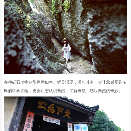
各种砾石动物造型栩栩如生、鲜灵活现，漫步其中，会让您感受到浓
厚的科学底蕴，更会让您认识自然、了解自然、感叹自然的奇妙。