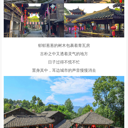
郁郁葱葱的树木包裹着青瓦房
古朴之中又透着灵气的地方
日子过得不慌不忙
置身其中，耳边城市的声音慢慢消去