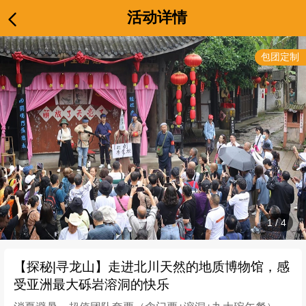
活动详情
包团定制
1
/
4
【探秘|寻龙山】走进北川天然的地质博物馆，感
受亚洲最大砾岩溶洞的快乐