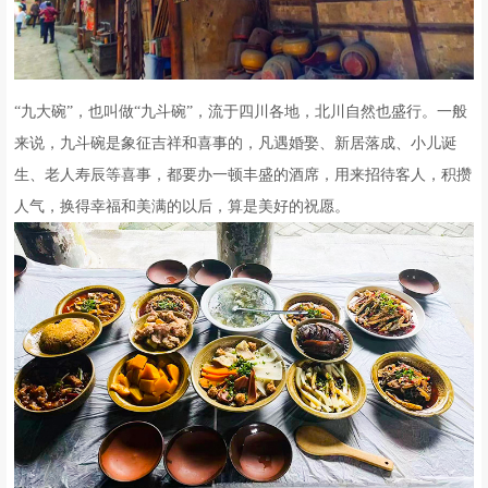
“九大碗”，也叫做“九斗碗”，流于四川各地，北川自然也盛行。一般
来说，九斗碗是象征吉祥和喜事的，凡遇婚娶、新居落成、小儿诞
生、老人寿辰等喜事，都要办一顿丰盛的酒席，用来招待客人，积攒
人气，换得幸福和美满的以后，算是美好的祝愿。