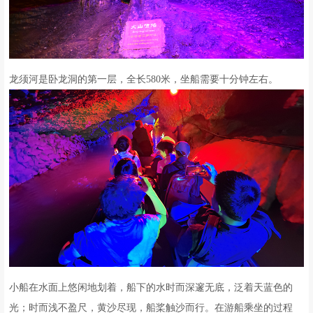
龙须河是卧龙洞的第一层，全长580米，坐船需要十分钟左右。
小船在水面上悠闲地划着，船下的水时而深邃无底，泛着天蓝色的
光；时而浅不盈尺，黄沙尽现，船桨触沙而行。在游船乘坐的过程