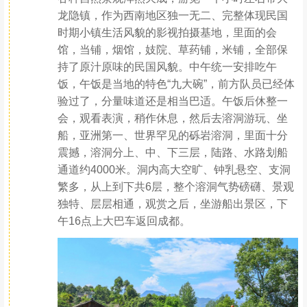
龙隐镇，作为西南地区独一无二、完整体现民国
时期小镇生活风貌的影视拍摄基地，里面的会
馆，当铺，烟馆，妓院、草药铺，米铺，全部保
持了原汁原味的民国风貌。中午统一安排吃午
饭，午饭是当地的特色“九大碗”，前方队员已经体
验过了，分量味道还是相当巴适。午饭后休整一
会，观看表演，稍作休息，然后去溶洞游玩、坐
船，亚洲第一、世界罕见的砾岩溶洞，里面十分
震撼，溶洞分上、中、下三层，陆路、水路划船
通道约4000米。洞内高大空旷、钟乳悬空、支洞
繁多，从上到下共6层，整个溶洞气势磅礴、景观
独特、层层相通，观赏之后，坐游船出景区，下
午16点上大巴车返回成都。