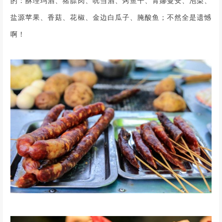
的：酥理玛酒、猪膘肉、咣当酒、烤鱼干、青娜曼安、泡梨、
盐源苹果、香菇、花椒、金边白瓜子、腌酸鱼；不然全是遗憾
啊！