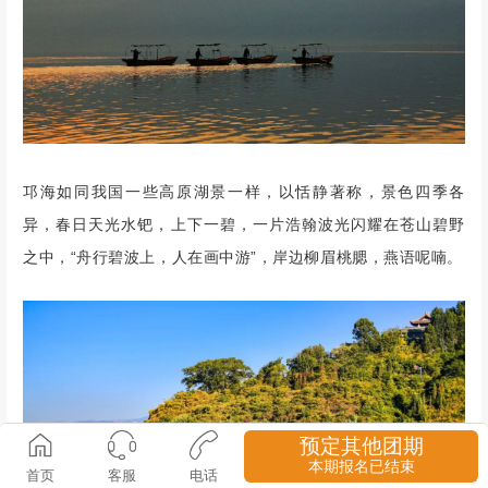
邛海如同我国一些高原湖景一样，以恬静著称，景色四季各
异，春日天光水钯，上下一碧，一片浩翰波光闪耀在苍山碧野
之中，“舟行碧波上，人在画中游”，岸边柳眉桃腮，燕语呢喃。
预定其他团期
本期报名已结束
首页
客服
电话