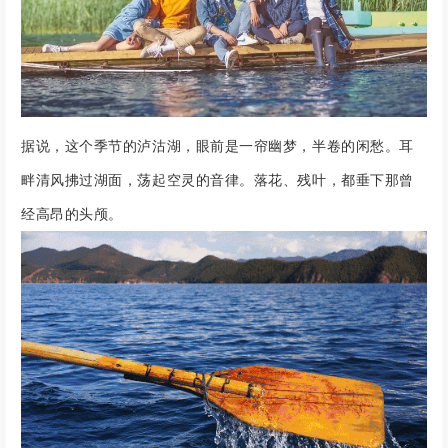
据说，这个季节的泸沽湖，眼前是一帘幽梦，半卷的闲愁。
耳
畔清风拂过湖面，荡起空灵的音律。落花、残叶，都垂下那曾
经高昂的头颅。