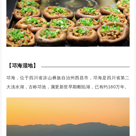
【邛海湿地】
邛海，位于四川省凉山彝族自治州西昌市，邛海是四川省第二
大淡水湖，古称邛池，属更新世早期断陷湖，已有约180万年。