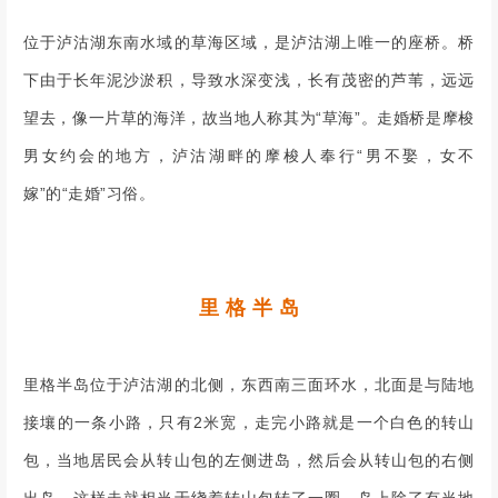
位于泸沽湖东南水域的草海区域，是泸沽湖上唯一的座桥。桥
下由于长年泥沙淤积，导致水深变浅，长有茂密的芦苇，远远
望去，像一片草的海洋，故当地人称其为“草海”。走婚桥是摩梭
男女约会的地方，泸沽湖畔的摩梭人奉行“男不娶，女不
嫁”的“走婚”习俗。
里 格 半 岛
里格半岛位于泸沽湖的北侧，东西南三面环水，北面是与陆地
接壤的一条小路，只有2米宽，走完小路就是一个白色的转山
包，当地居民会从转山包的左侧进岛，然后会从转山包的右侧
出岛，这样走就相当于绕着转山包转了一圈。岛上除了有当地