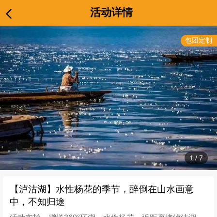
活动详情
包团定制
1
/
7
【泸沽湖】水性杨花的季节，醉倒在山水画意
中，不知归途