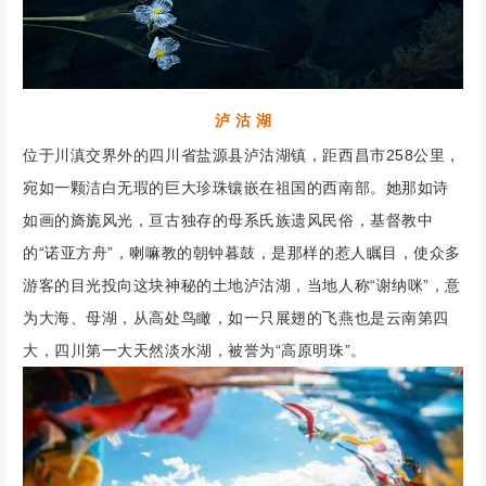
泸 沽 湖
位于川滇交界外的四川省盐源县泸沽湖镇，距西昌市258公里，
宛如一颗洁白无瑕的巨大珍珠镶嵌在祖国的西南部。她那如诗
如画的旖旎风光，亘古独存的母系氏族遗风民俗，基督教中
的“诺亚方舟”，喇嘛教的朝钟暮鼓，是那样的惹人瞩目，使众多
游客的目光投向这块神秘的土地泸沽湖，当地人称“谢纳咪”，意
为大海、母湖，从高处鸟瞰，如一只展翅的飞燕也是云南第四
大，四川第一大天然淡水湖，被誉为“高原明珠”。