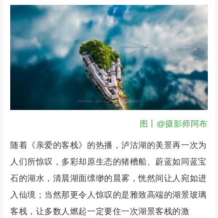
图丨@摄影师阿布
随着《亲爱的客栈》的热播，泸沽湖的美景再一次为
人们所惊叹，多彩却原生态的猪槽船、蔚蓝如同蓝宝
石的湖水，清晨湖面缥缈的晨雾，恍然间让人宛如进
入仙境；当然那更令人惊叹的是雅致高端的湖景玻璃
客栈，让多数人燃起一定要住一次湖景客栈的激