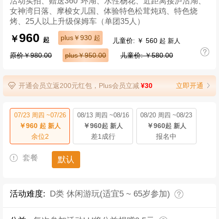
活动实拍、赠送360°环湖、水性杨花、近距离接泸沽湖、
女神湾日落、摩梭女儿国、体验特色松茸炖鸡、特色烧
烤、25人以上升级保姆车（单团35人）
960
￥
plus￥930
起
儿童价: ￥ 560
起
起 新人
原价￥980.00
plus￥950.00
儿童价: ￥580.00
开通会员立返200元红包，Plus会员立减
¥30
立即开通
07/23 周四 ~07/26
08/13 周四 ~08/16
08/20 周四 ~08/23
￥960
￥960
￥960
起 新人
起 新人
起 新人
余位2
差1成行
报名中
套餐
默认
活动难度:
D类 休闲游玩(适宜5 ~ 65岁参加)