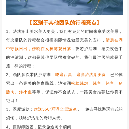
【区别于其他团队的行程亮点】
1、泸沽湖山美水美人更美，我们有充足的时间来享受这美景，
每次带队的行程都会根据实际情况做最完美的安排，
清晨在湖
中守候日出，傍晚在女神湾观日落
，夜游泸沽湖，感受夜色中
的泸沽湖，这都是其他团队很难突破的。我们最讨厌的就是千
篇一律的行程；
2、领队多次带队泸沽湖，
吃遍西昌、遍尝泸沽湖美食
，已经摸
索出一条完美的美食路线，泸沽湖
松茸炖鸡、炖鱼、烤鱼、猪
膘肉、炸小鱼
等等，保证你不会被坑，一路美食推荐让你赞不
绝口！
3、深度游览：
赠送360°
环湖全景游览
，
，免去寻找游玩方式的
烦恼，
领略泸沽湖的奇特风光。
4、摄影师随团，记录旅途每个瞬间